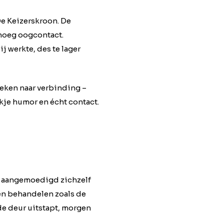
De Keizerskroon. De
enoeg oogcontact.
j werkte, des te lager
oeken naar verbinding –
ukje humor en écht contact.
n aangemoedigd zichzelf
 en behandelen zoals de
 de deur uitstapt, morgen