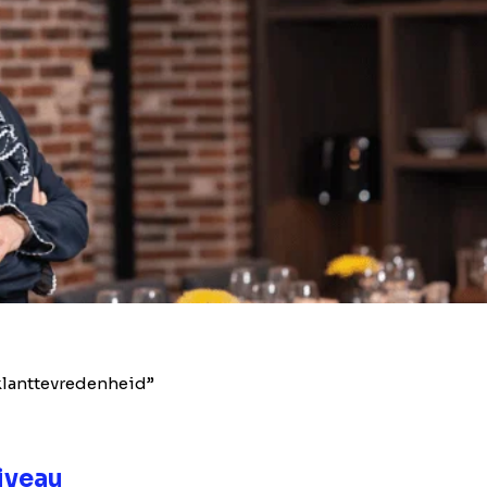
 klanttevredenheid”
iveau