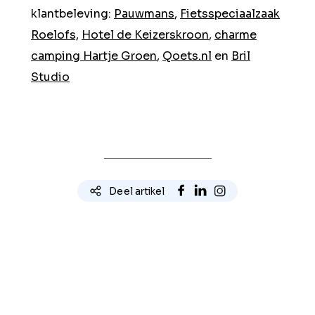
klantbeleving:
Pauwmans
,
Fietsspeciaalzaak
Roelofs,
Hotel de Keizerskroon
,
charme
camping Hartje Groen
,
Qoets.nl
en
Bril
Studio
Deel artikel