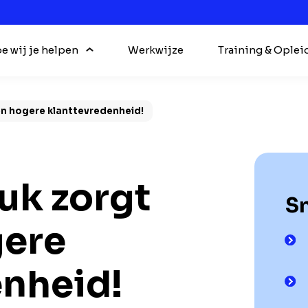
e wij je helpen
Werkwijze
Training & Oplei
en hogere klanttevredenheid!
uk zorgt
Sn
gere
enheid!