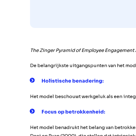
The Zinger Pyramid of Employee Engagement 
De belangrijkste uitgangspunten van het mode
Holistische benadering
:
Het model beschouwt werkgeluk als een integr
Focus op betrokkenheid
:
Het model benadrukt het belang van betrokken
Deci en Ryan (2000), die stellen dat intrinsiek