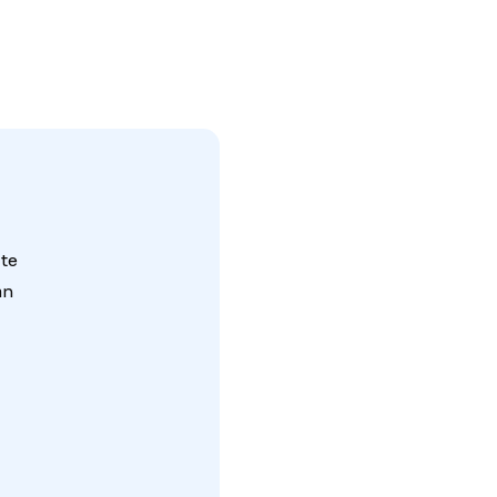
 te
an