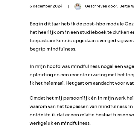
6 december 2024
|
Geschreven door:
Jeltje 
Begin dit jaar heb ik de post-hbo module Ge
het heerlijk om in een studieboek te duiken e
toepasbare kennis opgedaan over gedragsveran
begrip mindfulness.
In mijn hoofd was mindfulness nogal een vage 
opleiding en een recente ervaring met het t
ik het helemaal. Het gaat om aandacht voor wat j
Omdat het mij persoonlijk én in mijn werk hel
waarom van het toepassen van mindfulness in 
ontdekte ik dat er een relatie bestaat tussen 
werkgeluk en mindfulness.