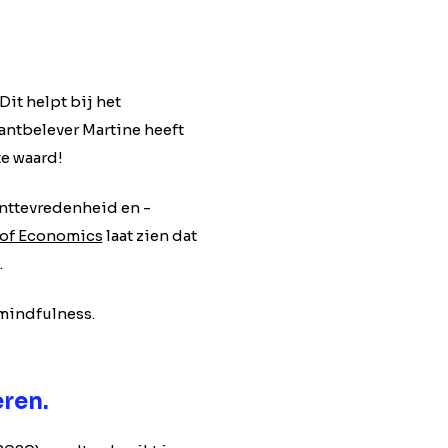
it helpt bij het
antbelever Martine heeft
te waard!
anttevredenheid en -
 of Economics
laat zien dat
.
 mindfulness.
eren.