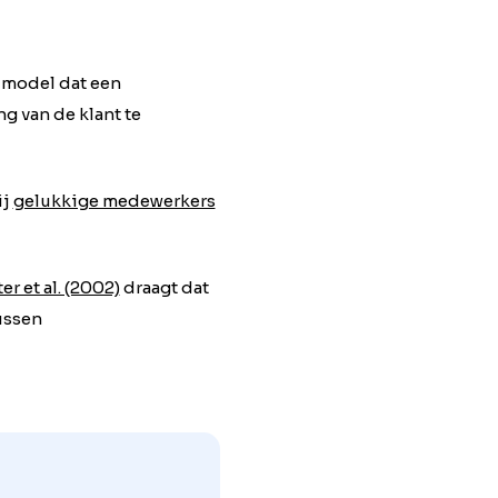
n model dat een
g van de klant te
ij
gelukkige medewerkers
er et al. (2002)
draagt dat
ussen