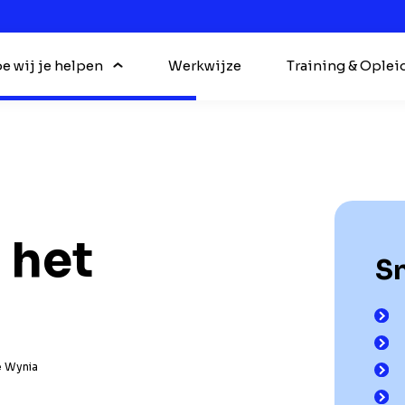
e wij je helpen
Werkwijze
Training & Oplei
 het
Sn
e Wynia