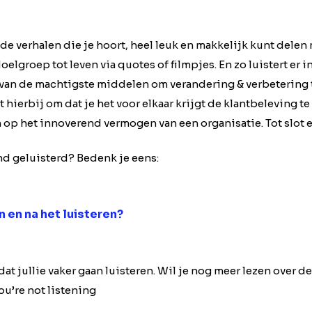
 de verhalen die je hoort, heel leuk en makkelijk kunt delen 
oelgroep tot leven via quotes of filmpjes. En zo luistert er 
én van de machtigste middelen om verandering & verbetering
t hierbij om dat je het voor elkaar krijgt de klantbeleving t
n op het innoverend vermogen van een organisatie. Tot slot e
nd geluisterd? Bedenk je eens:
 en na het luisteren?
 dat jullie vaker gaan luisteren. Wil je nog meer lezen over d
ou’re not listening