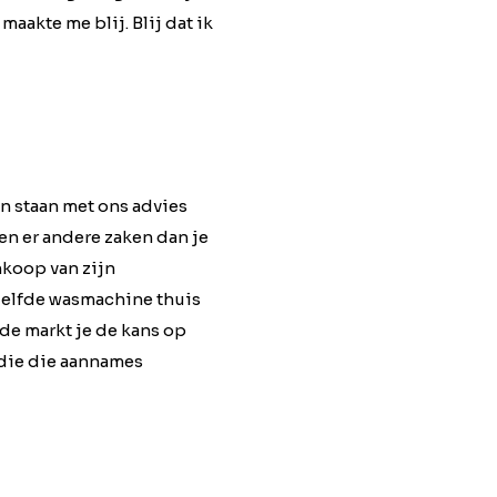
maakte me blij. Blij dat ik
en staan met ons advies
en er andere zaken dan je
nkoop van zijn
nzelfde wasmachine thuis
 de markt je de kans op
 die die aannames